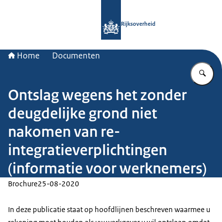
Naar de homepage van Rijksoverheid
Rijksoverheid
Home
Documenten
Vu
Ontslag wegens het zonder
deugdelijke grond niet
nakomen van re-
integratieverplichtingen
(informatie voor werknemers)
Brochure
25-08-2020
In deze publicatie staat op hoofdlijnen beschreven waarmee u