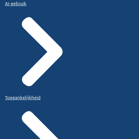
AI-gebruik
Toegankelijkheid