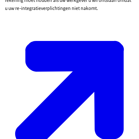
rekening moet houden als uw werkgever u wil ontslaan omdat
u uw re-integratieverplichtingen niet nakomt.