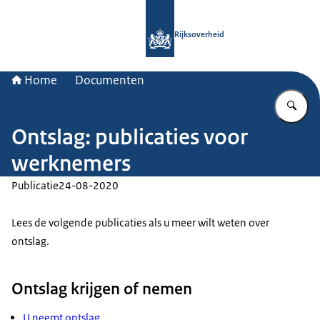
Naar de homepage van Rijksoverheid
Rijksoverheid
Home
Documenten
Vu
Ontslag: publicaties voor
werknemers
Publicatie
24-08-2020
Lees de volgende publicaties als u meer wilt weten over
ontslag.
Ontslag krijgen of nemen
U neemt ontslag