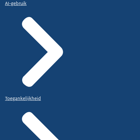
AI-gebruik
Toegankelijkheid