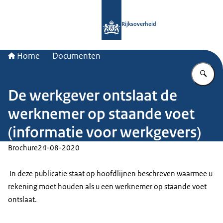
Naar de homepage van Rijksoverheid
Rijksoverheid
Home
Documenten
Vu
De werkgever ontslaat de
werknemer op staande voet
(informatie voor werkgevers)
Brochure
24-08-2020
In deze publicatie staat op hoofdlijnen beschreven waarmee u
rekening moet houden als u een werknemer op staande voet
ontslaat.