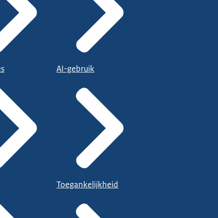
es
AI-gebruik
Toegankelijkheid