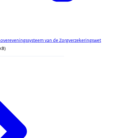
sicovereveningssysteem van de Zorgverzekeringswet
kB)