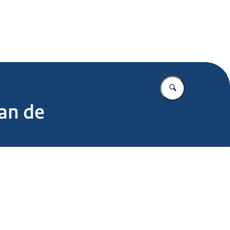
.nl
Vul in wat u z
van de