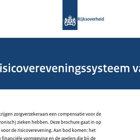
Naar de homepage van Rijksoverheid
Rijksoverheid
 risicovereveningssysteem 
 krijgen zorgverzekeraars een compensatie voor de
hronisch) zieken hebben. Deze brochure gaat in op
n voor de risicoverevening. Aan bod komen: het
 financiële vormgeving en de spelers die bij de