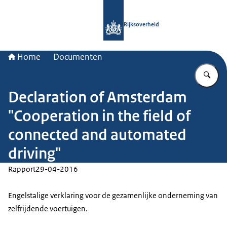
Naar de homepage van Rijksoverheid
Rijksoverheid
Home
Documenten
Vu
Declaration of Amsterdam
"Cooperation in the field of
connected and automated
driving"
Rapport
29-04-2016
Engelstalige verklaring voor de gezamenlijke onderneming van
zelfrijdende voertuigen.