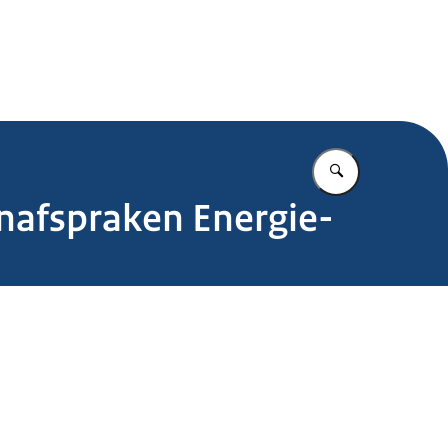
.nl
Vul in wat u z
nafspraken Energie-