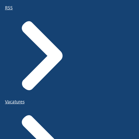
RSS
Vacatures