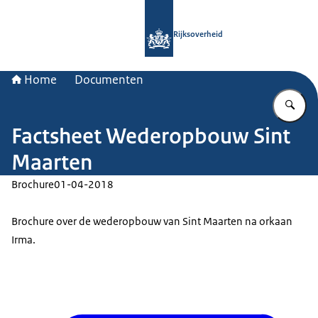
Naar de homepage van Rijksoverheid
Rijksoverheid
Home
Documenten
Vu
Factsheet Wederopbouw Sint
Maarten
Brochure
01-04-2018
Brochure over de wederopbouw van Sint Maarten na orkaan
Irma.