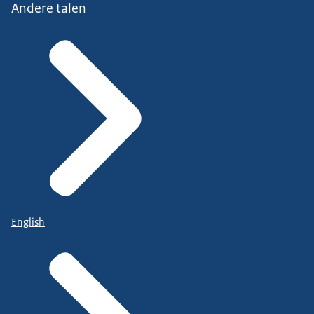
Andere talen
English