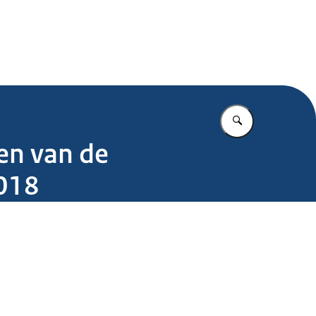
.nl
Vul in wat u z
en van de
2018