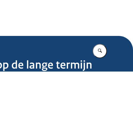
.nl
Vul in wat u z
op de lange termijn