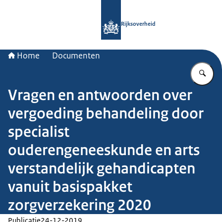
Naar de homepage van Rijksoverheid
Rijksoverheid
Home
Documenten
Vu
Vragen en antwoorden over
vergoeding behandeling door
specialist
ouderengeneeskunde en arts
verstandelijk gehandicapten
vanuit basispakket
zorgverzekering 2020
Publicatie
24-12-2019