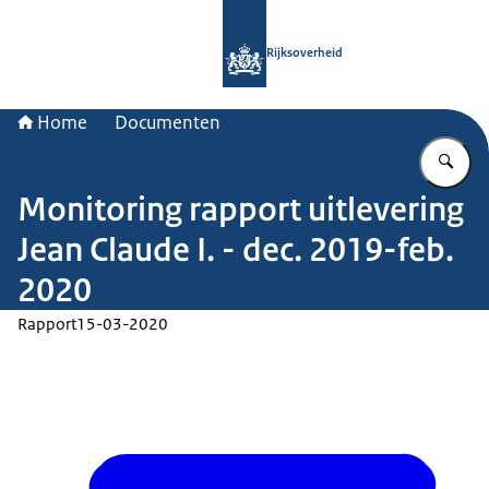
Naar de homepage van Rijksoverheid
Rijksoverheid
Home
Documenten
Vu
Monitoring rapport uitlevering
Jean Claude I. - dec. 2019-feb.
2020
Rapport
15-03-2020