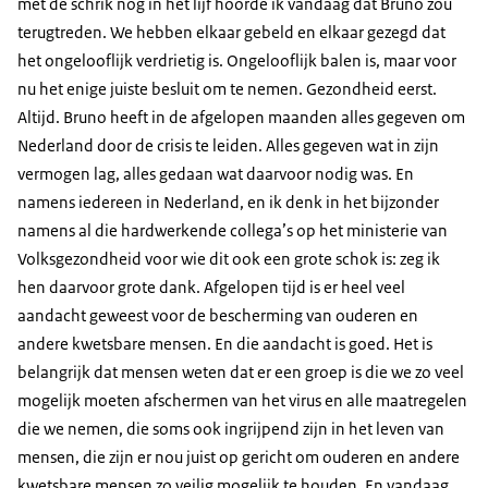
met de schrik nog in het lijf hoorde ik vandaag dat Bruno zou
terugtreden. We hebben elkaar gebeld en elkaar gezegd dat
het ongelooflijk verdrietig is. Ongelooflijk balen is, maar voor
nu het enige juiste besluit om te nemen. Gezondheid eerst.
Altijd. Bruno heeft in de afgelopen maanden alles gegeven om
Nederland door de crisis te leiden. Alles gegeven wat in zijn
vermogen lag, alles gedaan wat daarvoor nodig was. En
namens iedereen in Nederland, en ik denk in het bijzonder
namens al die hardwerkende collega’s op het ministerie van
Volksgezondheid voor wie dit ook een grote schok is: zeg ik
hen daarvoor grote dank. Afgelopen tijd is er heel veel
aandacht geweest voor de bescherming van ouderen en
andere kwetsbare mensen. En die aandacht is goed. Het is
belangrijk dat mensen weten dat er een groep is die we zo veel
mogelijk moeten afschermen van het virus en alle maatregelen
die we nemen, die soms ook ingrijpend zijn in het leven van
mensen, die zijn er nou juist op gericht om ouderen en andere
kwetsbare mensen zo veilig mogelijk te houden. En vandaag