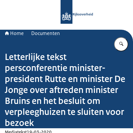
Naar de homepage van Rijksoverheid
Rijksoverheid
Home
Documenten
Vu
Letterlijke tekst
persconferentie minister-
president Rutte en minister De
Jonge over aftreden minister
Bruins en het besluit om
verpleeghuizen te sluiten voor
bezoek
Mediatekst
19-03-2020