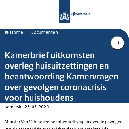
Naar de homepage van Rijksoverheid
Rijksoverheid
Home
Documenten
Vu
Kamerbrief uitkomsten
overleg huisuitzettingen en
beantwoording Kamervragen
over gevolgen coronacrisis
voor huishoudens
Kamerstuk
25-03-2020
Minister Van Veldhoven beantwoordt vragen over de gevolgen