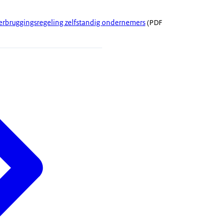
verbruggingsregeling zelfstandig ondernemers
(PDF