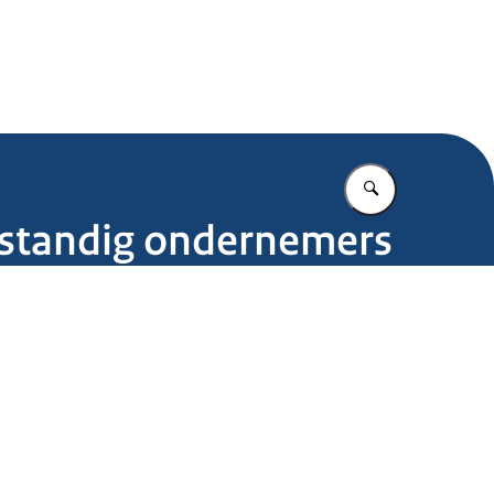
.nl
Vul in wat u z
lfstandig ondernemers