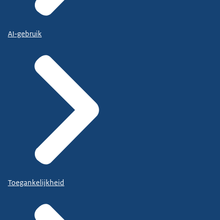
AI-gebruik
Toegankelijkheid