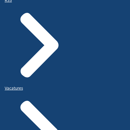
RSS
Vacatures