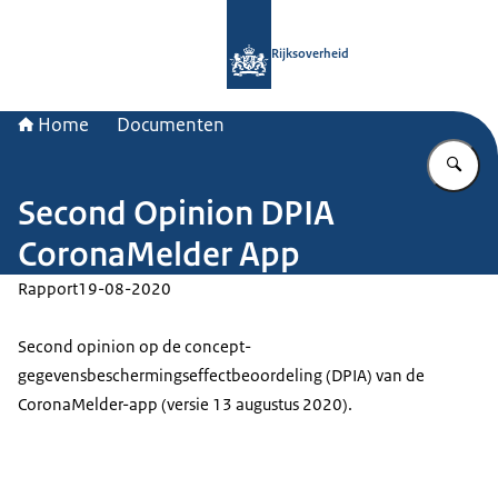
Naar de homepage van Rijksoverheid
Rijksoverheid
Home
Documenten
Vu
Second Opinion DPIA
CoronaMelder App
Rapport
19-08-2020
Second opinion
op de concept-
gegevensbeschermingseffectbeoordeling (DPIA) van de
CoronaMelder-app (versie 13 augustus 2020).