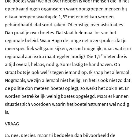
Die boetes waar we het over hebben is voor mensen die in het
openbaar dingen organiseren waardoor groepen mensen bij
e
elkaar brengen waarbij de 1,5
meter niet kan worden
gehandhaafd, dat soort zaken. Of ernstige overlastsituaties.
Dan praat je over boetes. Dat staat helemaal los van het
regionale beleid. Waar Hugo de Jonge net over sprak is dat je
meer specifiek wilt gaan kijken, zo snel mogelijk, naar: wat is er
e
regionaal aan extra maatregelen nodig? Die 1,5
meter die is
altijd overal, helaas, nodig. Soms lastig te handhaven. Op
straat bots je ook wel ’s tegen iemand op. Ik snap het allemaal.
Nogmaals, we zijn allemaal niet heilig. En het is ook niet zo dat
de politie dan meteen boetes oplegt, zo werkt het ook niet. Er
worden betrekkelijk weinig boetes opgelegd. Maar er kunnen
situaties zich voordoen waarin het boeteinstrument wel nodig
is.
VRAAG
Ja, nee, precies, maar zij bedoelen dan bijvoorbeeld de