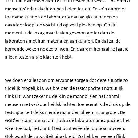
100.000 naar meer dan 160.000 testen per week. Ook omdat
mensen zónder klachten zich lieten testen. En zo’n enorme
toename kunnen de laboratoria nauwelijks bijbenen en
daardoor loopt de wachttijd op veel plekken op. Op dit
moment is de vraag naar testen gewoon groter dan de
laboratoria met hun materialen aankunnen. En dat zal de
komende weken nog zo blijven. En daarom herhaal ik: laat je
alleen testen als je klachten hebt.
We doen er alles aan om ervoor te zorgen dat deze situatie zo
tijdelijk mogelijk is. We breiden de testcapaciteit natuurlijk
flink uit. Want zeker nu de R in de maand is en het aantal
mensen met verkoudheidsklachten toeneemt is de druk op de
testcapaciteit de komende maanden alleen maar groter. De
GGD’en staan paraat om, zodra de laboratoriumcapaciteit het
weer toelaat, het aantal testlocaties verder op te schroeven.
Ook wordt de capaciteit uitgebreid. Zo hebben we een flink