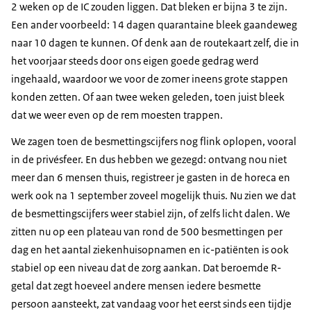
2 weken op de IC zouden liggen. Dat bleken er bijna 3 te zijn.
Een ander voorbeeld: 14 dagen quarantaine bleek gaandeweg
naar 10 dagen te kunnen. Of denk aan de routekaart zelf, die in
het voorjaar steeds door ons eigen goede gedrag werd
ingehaald, waardoor we voor de zomer ineens grote stappen
konden zetten. Of aan twee weken geleden, toen juist bleek
dat we weer even op de rem moesten trappen.
We zagen toen de besmettingscijfers nog flink oplopen, vooral
in de privésfeer. En dus hebben we gezegd: ontvang nou niet
meer dan 6 mensen thuis, registreer je gasten in de horeca en
werk ook na 1 september zoveel mogelijk thuis. Nu zien we dat
de besmettingscijfers weer stabiel zijn, of zelfs licht dalen. We
zitten nu op een plateau van rond de 500 besmettingen per
dag en het aantal ziekenhuisopnamen en ic-patiënten is ook
stabiel op een niveau dat de zorg aankan. Dat beroemde R-
getal dat zegt hoeveel andere mensen iedere besmette
persoon aansteekt, zat vandaag voor het eerst sinds een tijdje