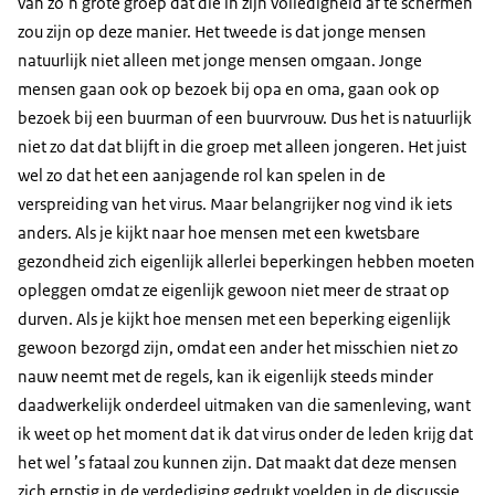
van zo’n grote groep dat die in zijn volledigheid af te schermen
zou zijn op deze manier. Het tweede is dat jonge mensen
natuurlijk niet alleen met jonge mensen omgaan. Jonge
mensen gaan ook op bezoek bij opa en oma, gaan ook op
bezoek bij een buurman of een buurvrouw. Dus het is natuurlijk
niet zo dat dat blijft in die groep met alleen jongeren. Het juist
wel zo dat het een aanjagende rol kan spelen in de
verspreiding van het virus. Maar belangrijker nog vind ik iets
anders. Als je kijkt naar hoe mensen met een kwetsbare
gezondheid zich eigenlijk allerlei beperkingen hebben moeten
opleggen omdat ze eigenlijk gewoon niet meer de straat op
durven. Als je kijkt hoe mensen met een beperking eigenlijk
gewoon bezorgd zijn, omdat een ander het misschien niet zo
nauw neemt met de regels, kan ik eigenlijk steeds minder
daadwerkelijk onderdeel uitmaken van die samenleving, want
ik weet op het moment dat ik dat virus onder de leden krijg dat
het wel ’s fataal zou kunnen zijn. Dat maakt dat deze mensen
zich ernstig in de verdediging gedrukt voelden in de discussie