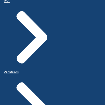
RSS
Vacatures