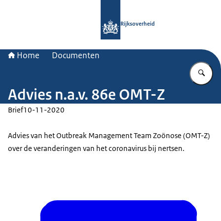
Naar de homepage van Rijksoverheid
Rijksoverheid
Home
Documenten
Vu
Advies n.a.v. 86e OMT-Z
Brief
10-11-2020
Advies van het Outbreak Management Team Zoönose (OMT-Z)
over de veranderingen van het coronavirus bij nertsen.