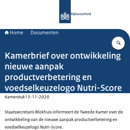
Naar de homepage van Rijksoverheid
Rijksoverheid
Home
Documenten
Vu
Kamerbrief over ontwikkeling
nieuwe aanpak
productverbetering en
voedselkeuzelogo Nutri-Score
Kamerstuk
13-11-2020
Staatssecretaris Blokhuis informeert de Tweede Kamer over de
ontwikkeling van de nieuwe aanpak productverbetering en
voedselkeuzelogo Nutri-Score.