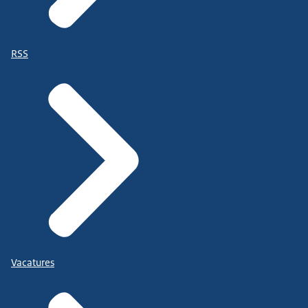
RSS
Vacatures