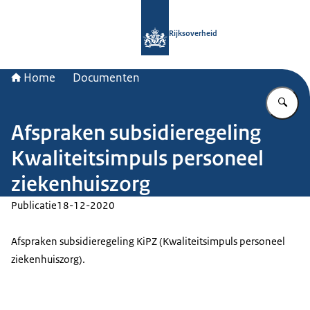
Naar de homepage van Rijksoverheid
Rijksoverheid
Home
Documenten
Vu
Afspraken subsidieregeling
Kwaliteitsimpuls personeel
ziekenhuiszorg
Publicatie
18-12-2020
Afspraken subsidieregeling KiPZ (Kwaliteitsimpuls personeel
ziekenhuiszorg).