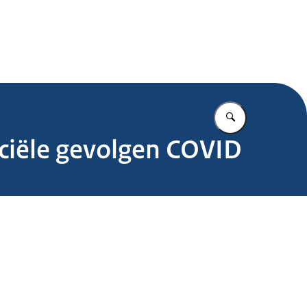
.nl
Vul in wat u z
nciële gevolgen COVID