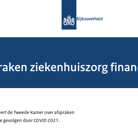
Naar de homepage van Rijksoverheid
Rijksoverheid
raken ziekenhuiszorg fina
eert de Tweede Kamer over afspraken
le gevolgen door COVID 2021.