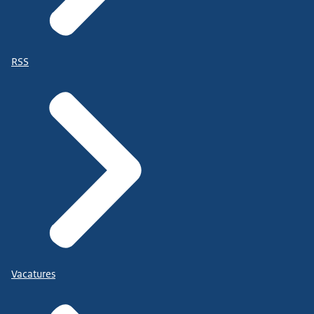
RSS
Vacatures