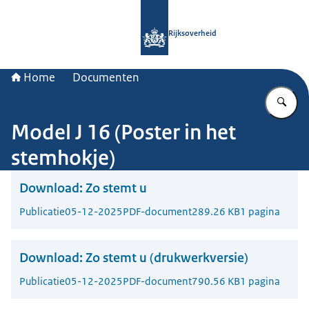
Naar de homepage van Rijksoverheid
Rijksoverheid
Home
Documenten
Vu
Model J 16 (Poster in het
stemhokje)
Download:
Zo stemt u
Publicatie
05-12-2025
PDF-document
289.26 KB
1 pagina
Download:
Zo stemt u (drukwerkversie)
Publicatie
05-12-2025
PDF-document
790.56 KB
1 pagina