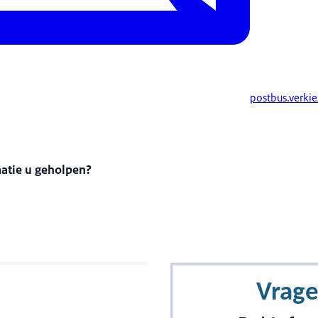
postbus.verki
matie u geholpen?