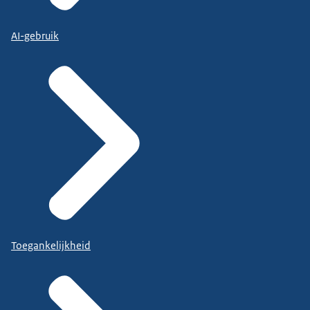
AI-gebruik
Toegankelijkheid