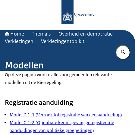
Naar de homepage van Rijksoverheid
Rijksoverheid
Home
Thema's
Overheid en democratie
Verkiezingen
Verkiezingentoolkit
Vu
Modellen
Op deze pagina vindt u alle voor gemeenten relevante
modellen uit de Kiesregeling.
Registratie aanduiding
Model G 1-1 (Verzoek tot registratie van een aanduiding)
Model G 1-2 (Openbare kennisgeving geregistreerde
aanduidingen van politieke groeperingen)