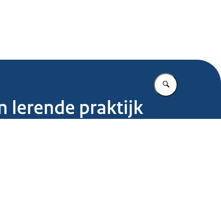
.nl
Vul in wat u z
 lerende praktijk