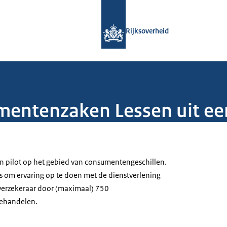
Naar de homepage van Rijksoverheid
Rijksoverheid
umentenzaken Lessen uit een
en pilot op het gebied van consumentengeschillen.
as om ervaring op te doen met de dienstverlening
verzekeraar door (maximaal) 750
ehandelen.