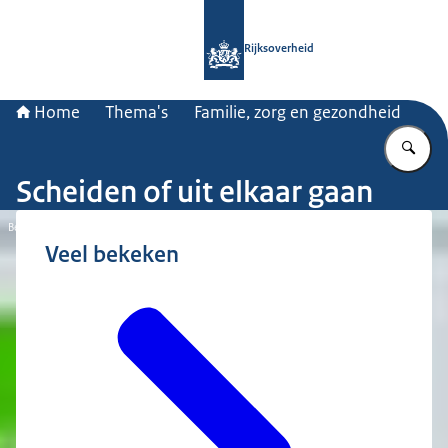
Naar de homepage van Rijksoverheid
Rijksoverheid
Home
Thema's
Familie, zorg en gezondheid
Vu
Scheiden of uit elkaar gaan
Beeld: © ANP / Roos Koole
Veel bekeken