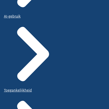
AI-gebruik
Toegankelijkheid