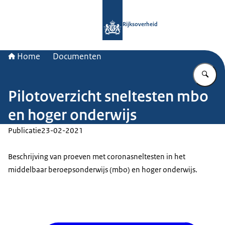
Naar de homepage van Rijksoverheid
Rijksoverheid
Home
Documenten
Vu
Pilotoverzicht sneltesten mbo
en hoger onderwijs
Publicatie
23-02-2021
Beschrijving van proeven met coronasneltesten in het
middelbaar beroepsonderwijs (mbo) en hoger onderwijs.