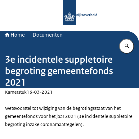
Naar de homepage van Rijksoverheid
Rijksoverheid
Home
Documenten
Vu
3e incidentele suppletoire
begroting gemeentefonds
2021
Kamerstuk
16-03-2021
Wetsvoorstel tot wijziging van de begrotingsstaat van het
gemeentefonds voor het jaar 2021 (3e incidentele suppletoire
begroting inzake coronamaatregelen).