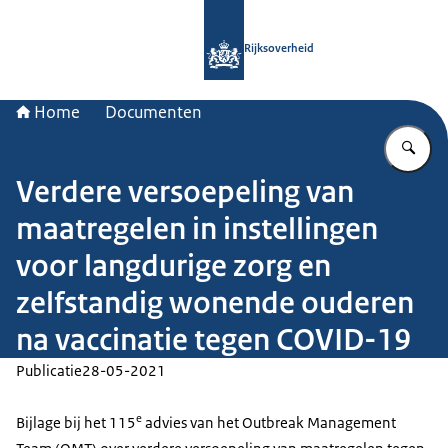
Naar de homepage van Rijksoverheid
Rijksoverheid
Home
Documenten
Vu
Verdere versoepeling van
maatregelen in instellingen
voor langdurige zorg en
zelfstandig wonende ouderen
na vaccinatie tegen COVID-19
Publicatie
28-05-2021
e
Bijlage bij het 115
advies van het Outbreak Management