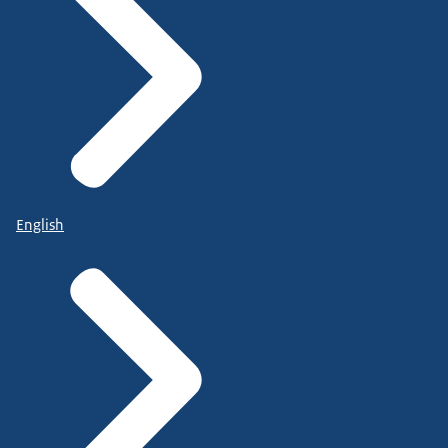
English