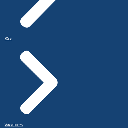
RSS
Vacatures