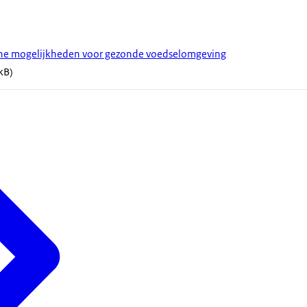
sche mogelijkheden voor gezonde voedselomgeving
kB)