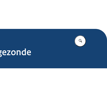
.nl
Vul in wat u z
 gezonde