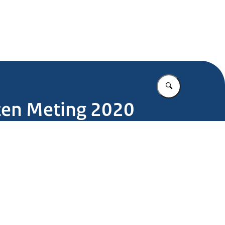
.nl
Vul in wat u z
ten Meting 2020