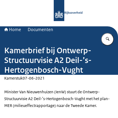
Naar de homepage van Rijksoverheid
Rijksoverheid
Home
Documenten
Vu
Kamerbrief bij Ontwerp-
Structuurvisie A2 Deil-’s-
Hertogenbosch-Vught
Kamerstuk
07-06-2021
Minister Van Nieuwenhuizen (IenW) stuurt de Ontwerp-
Structuurvisie A2 Deil-’s-Hertogenbosch-Vught met het plan-
MER (milieueffectrapportage) naar de Tweede Kamer.