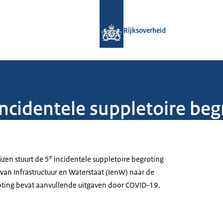
Naar de homepage van Rijksoverheid
Rijksoverheid
incidentele suppletoire be
e
zen stuurt de 5
incidentele suppletoire begroting
van Infrastructuur en Waterstaat (IenW) naar de
ting bevat aanvullende uitgaven door COVID-19.