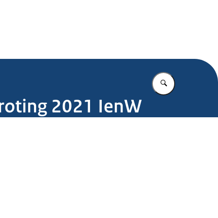
.nl
Vul in wat u z
groting 2021 IenW