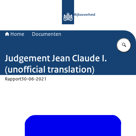
Naar de homepage van Rijksoverheid
Rijksoverheid
Home
Documenten
Vu
Judgement Jean Claude I.
(unofficial translation)
Rapport
30-06-2021