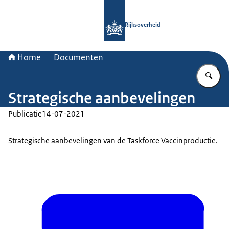
Naar de homepage van Rijksoverheid
Rijksoverheid
Home
Documenten
Vu
Strategische aanbevelingen
Publicatie
14-07-2021
Strategische aanbevelingen van de Taskforce Vaccinproductie.