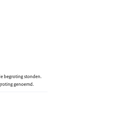
de begroting stonden.
egroting genoemd.