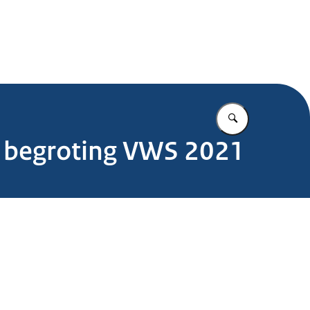
.nl
Vul in wat u z
re begroting VWS 2021