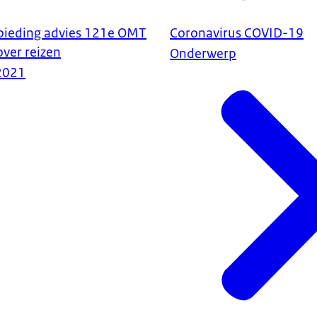
nbieding advies 121e OMT
Coronavirus COVID-19
over reizen
Onderwerp
2021