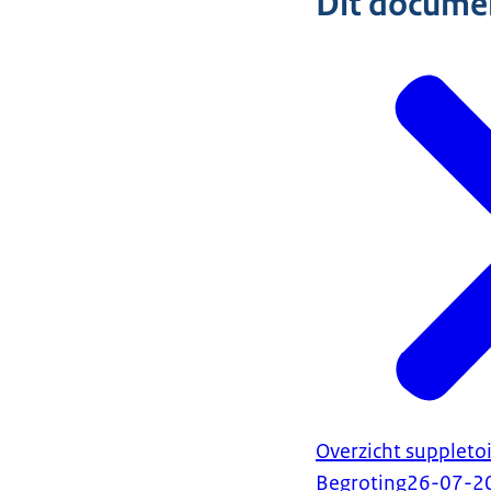
Dit document
Overzicht suppleto
Begroting
26-07-2