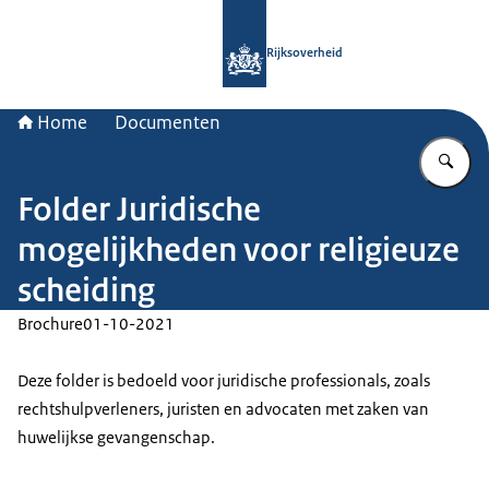
Naar de homepage van Rijksoverheid
Rijksoverheid
Home
Documenten
Vu
Folder Juridische
mogelijkheden voor religieuze
scheiding
Brochure
01-10-2021
Deze folder is bedoeld voor juridische professionals, zoals
rechtshulpverleners, juristen en advocaten met zaken van
huwelijkse gevangenschap.