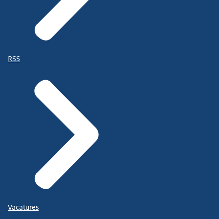
RSS
Vacatures