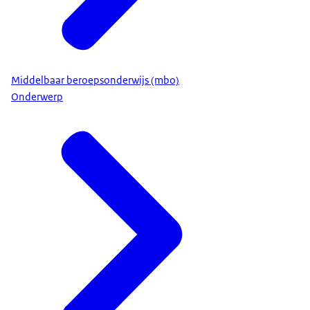
Mantelzorg
Chronische Ziekte
www.hogeronderwijstoegankelijkheid.nl
Voice-over
Middelbaar beroepsonderwijs (mbo)
Heb je tijdens je opleiding extra ondersteuning
Onderwerp
nodig? Bekijk
dan de mogelijkheden op
hogeronderwijstoegankelijk.nl… neem
ruim van tevoren contact op met de
studentendecaan… en
bespreek je behoefte.
Beeldtekst:
1 juli
studiefinanciering
duo.nl
Studentenreisproduct