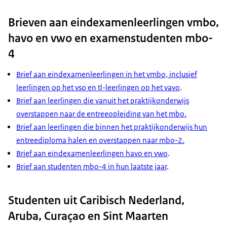
Heb je tijdens je opleiding extra ondersteuning
Hogeschool van Amsterdam
Download
nodig? Bekijk dan de mogelijkheden op
Hogeschool Leiden
Brieven aan eindexamenleerlingen vmbo,
mbotoegankelijk.nl en bespreek deze met de
Hogeschool Utrecht
havo en vwo en examenstudenten mbo-
mbo-school.
Hogeschool Leeuwarden
4
Meld je in ieder geval uiterlijk 1 april voor een
Toelatings & Selectie
Brief aan eindexamenleerlingen in het vmbo, inclusief
opleiding aan. Kijk voor meer informatie op
Voice-over:
leerlingen op het vso en tl-leerlingen op het vavo
.
rijksoverheid.nl/studeren en volg daar de stappen.
Een goede studietijd in het hoger onderwijs begint
Brief aan leerlingen die vanuit het praktijkonderwijs
Zo weet je zeker dat je goed voorbereid aan je
met een
overstappen naar de entreeopleiding van het mbo
.
studie begint.
goede voorbereiding. Bedenk op tijd welke
Brief aan leerlingen die binnen het praktijkonderwijs hun
opleiding je wilt
entreediploma halen en overstappen naar mbo-2
.
volgen… vergelijk opleidingen op
Brief aan eindexamenleerlingen havo en vwo
.
studiekeuze123.nl… kijk op
Brief aan studenten mbo-4 in hun laatste jaar
.
de websites van hogescholen en universiteiten…
en check
Studenten uit Caribisch Nederland,
eventuele toelatingseisen.
Aruba, Curaçao en Sint Maarten
Beeldtekst: