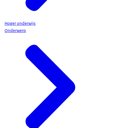
Basis beurs
Aanvullende beurs
Lening
Collegegeldkrediet
Hoger onderwijs
Onderwerp
Voice-over
Zorg ook dat je je geldzaken van tevoren goed
regelt. Vraag
voor 1 juli studiefinanciering aan bij DUO als je dit
in september nodig hebt.
Je studiefinanciering bestaat uit het
studentenreisproduct, de
basisbeurs en eventueel een aanvullende beurs,
een lening en
collegegeldkrediet. Haal je binnen tien jaar je
diploma? Dan hoef je de basisbeurs, de
aanvullende beurs en het studentenreisproduct
niet terug te betalen. Je lening en