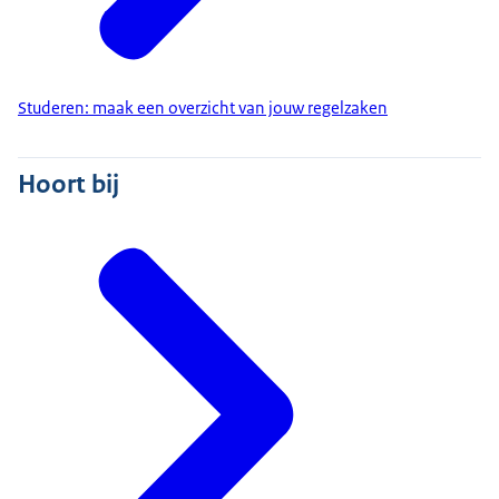
DigiD? Vraag deze dan ruim van tevoren aan via
digid.nl.
Beeldtekst:
Studeren: maak een overzicht van jouw regelzaken
www.studiekeuze123.nl
Zoek een opleiding
Hoort bij
Archeologie Wiskunde
European studies
Voice-over:
Doe vervolgens de studiekeuzecheck: een extra
activiteit om te kijken of de opleiding echt bij je
past… waarbij de opleiding je feedback of een
advies geeft. Daarna kan je je nog voor een andere
opleiding aanmelden.
Beeldtekst:
Dyslexie