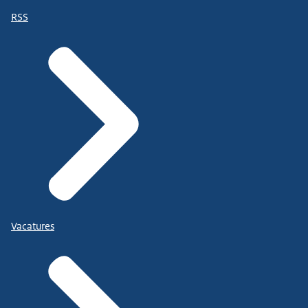
RSS
Vacatures