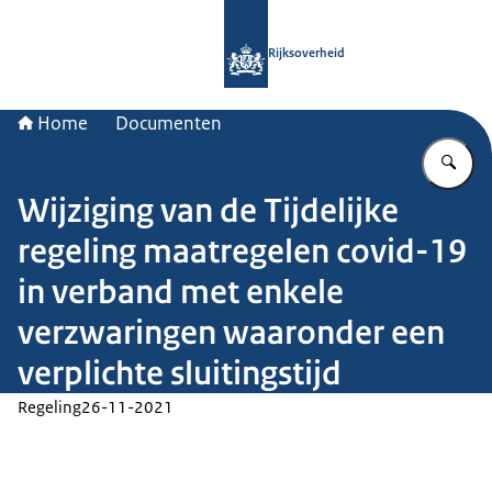
Naar de homepage van Rijksoverheid
Rijksoverheid
Home
Documenten
Vu
Wijziging van de Tijdelijke
regeling maatregelen covid-19
in verband met enkele
verzwaringen waaronder een
verplichte sluitingstijd
Regeling
26-11-2021