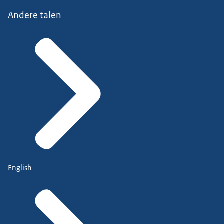
Andere talen
English