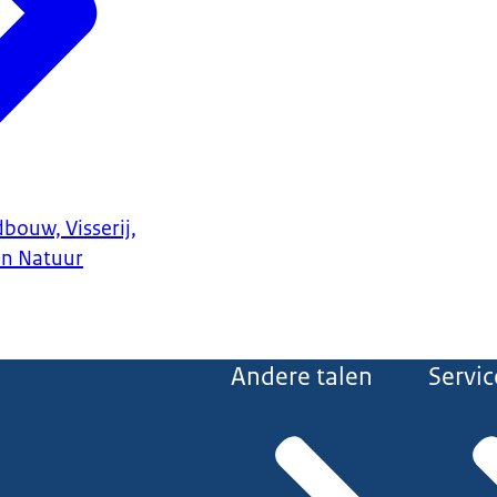
bouw, Visserij,
en Natuur
Andere talen
Servic