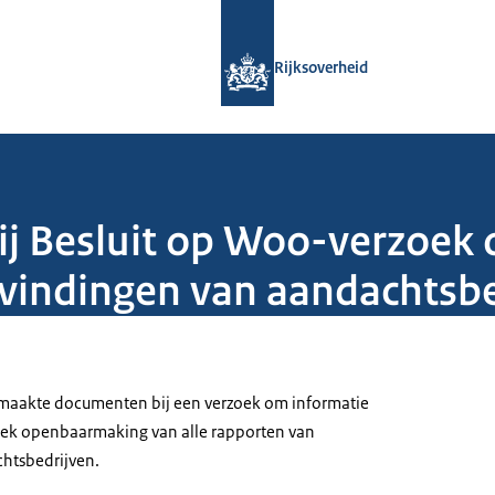
Naar de homepage van Rijksoverheid
Rijksoverheid
ij Besluit op Woo-verzoek
evindingen van aandachtsb
maakte documenten bij een verzoek om informatie
oek openbaarmaking van alle rapporten van
htsbedrijven.