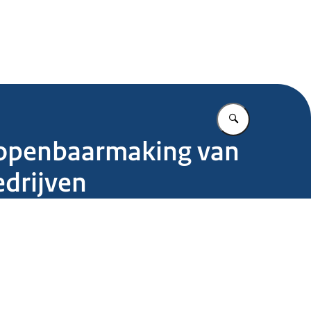
.nl
Vul in wat u z
 openbaarmaking van
edrijven