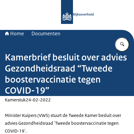
Naar de homepage van Rijksoverheid
Rijksoverheid
Home
Documenten
Vu
Kamerbrief besluit over advies
Gezondheidsraad “Tweede
boostervaccinatie tegen
COVID-19”
Kamerstuk
24-02-2022
Minister Kuipers (VWS) stuurt de Tweede Kamer besluit over
advies Gezondheidsraad 'Tweede boostervaccinatie tegen
COVID-19'.