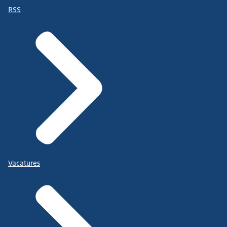
RSS
Vacatures