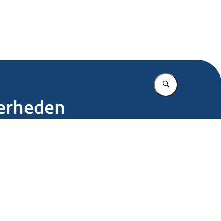
.nl
Vul in wat u z
verheden