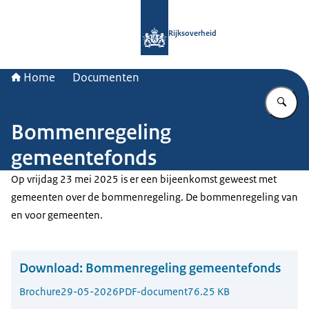
Naar de homepage van Rijksoverheid
Rijksoverheid
Home
Documenten
Vu
Bommenregeling
gemeentefonds
Op vrijdag 23 mei 2025 is er een bijeenkomst geweest met
gemeenten over de bommenregeling. De bommenregeling van
en voor gemeenten.
Download:
Bommenregeling gemeentefonds
Brochure
29-05-2026
PDF-document
76.25 KB